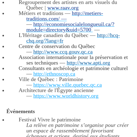
Regroupement des artistes en arts visuels du
Québec |
www.raav.org
Métiers et traditions —
http://metiers-
traditions.com/ —
—
http://economiesocialelongueuil.ca/?
module=directory&uid=5700
—
L'Héritage canadien du Québec —
http://hcq-
chq.org/?lang=fr
Centre de conservation du Québec
—
http://www.ccq.gouv.qc.ca
Association internationale pour la préservation et
ses techniques —
http://www.apti.org
Consultants en archéologie et patrimoine culturel
—
http://ethnoscop.ca
Ville de Québec : Patrimoine
—
https://www.ville.quebec.qc.ca
Architecture de l'Égypte ancienne
—
https://www.worldhistory.org
Événements
Festival Vivre le patrimoine
La relève en patrimoine s’organise pour créer
un espace de rassemblement favorisant
échanges et actions, destiné aux étudiants,